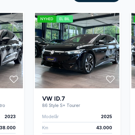
NYHED
EL BIL
VW ID.7
tro
86 Style S+ Tourer
2023
Modelår
2025
38.000
Km
43.000