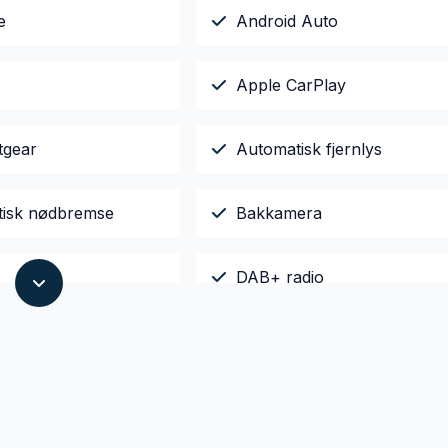
e
Android Auto
Apple CarPlay
tgear
Automatisk fjernlys
isk nødbremse
Bakkamera
DAB+ radio
are sidespejle med
El-ruder x4
sk parkeringsbremse
Fuld LED forlygter