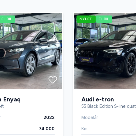
varmer
Kørecomputer
EL BIL
NYHED
EL BIL
ion
Parkeringssensor bagved
enkendelse
Splitbagsæder
rme
Vejbaneassistent
a Enyaq
Audi e-tron
ft
55 Black Edition S-line quat
r
2022
Modelår
74.000
Km