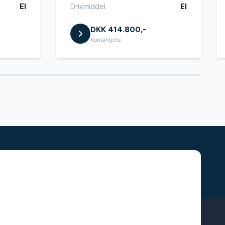
El
Drivmiddel
El
DKK 414.800,-
Kontantpris