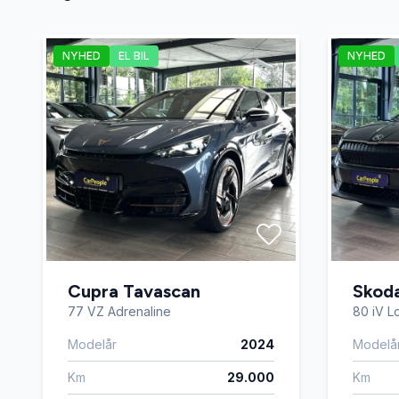
Isofix
Kabine
NYHED
EL BIL
NYHED
Musikstreaming via bluetooth
Navigat
Parkeringssensor foran
Skilteg
Sportssæder
Sædeva
Cupra Tavascan
Skod
77 VZ Adrenaline
80 iV Lo
Modelår
2024
Modelå
Km
29.000
Km