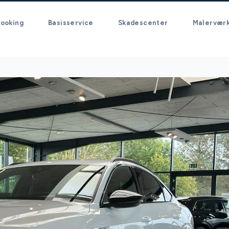
ooking
Basisservice
Skadescenter
Malervær