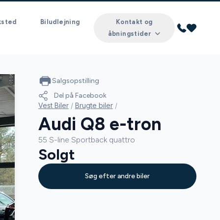
ksted
Biludlejning
Kontakt og
åbningstider
Salgsopstilling
Del på Facebook
Vest Biler
/
Brugte biler
/
Audi Q8 e-tron
55 S-line Sportback quattro
Solgt
Søg efter andre biler