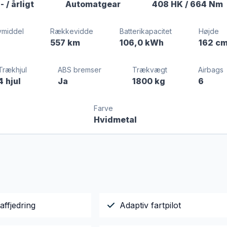
,-
/ årligt
Automatgear
408 HK
/ 664 Nm
vmiddel
Rækkevidde
Batterikapacitet
Højde
557 km
106,0 kWh
162 c
Trækhjul
ABS bremser
Trækvægt
Airbags
4 hjul
Ja
1800 kg
6
Farve
Hvidmetal
affjedring
Adaptiv fartpilot