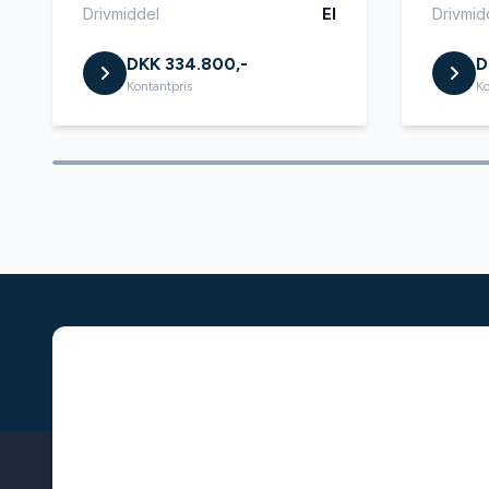
Drivmiddel
El
Drivmid
DKK 334.800,-
D
Kontantpris
Ko