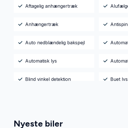
Aftagelig anhængertræk
Alufælg
Anhængertræk
Antispin
Auto nedblændelig bakspejl
Automa
Automatisk lys
Automat
Blind vinkel detektion
Buet lys
El-klapb
Delvis lædersæder
varme
Nyeste biler
Elektrisk bagagerum
Elektri