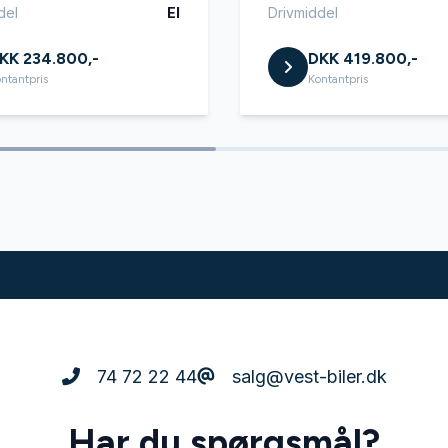
del
El
Drivmiddel
KK 234.800,-
DKK 419.800,-
ntantpris
Kontantpris
74 72 22 44
salg@vest-biler.dk
Har du spørgsmål?