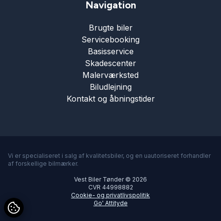
Navigation
Brugte biler
Servicebooking
Basisservice
Skadescenter
Malerværksted
Biludlejning
Kontakt og åbningstider
Vi er specialiseret i salg af kvalitetsbiler, og en uautoriseret forhandler
af forskellige bilmærker.
Vest Biler Tønder © 2026
CVR 44998882
Cookie- og privatlivspolitik
Go' Attityde