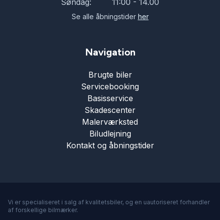
Søndag:
11:00 - 14.00
Se alle åbningstider
her
Navigation
Brugte biler
Servicebooking
Basisservice
Skadescenter
Malerværksted
Biludlejning
Kontakt og åbningstider
Vi er specialiseret i salg af kvalitetsbiler, og en uautoriseret forhandler
af forskellige bilmærker.