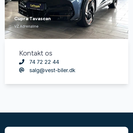
Cupra Tavascan
VZ Adrenaline
Kontakt os
74 72 22 44
salg@vest-biler.dk