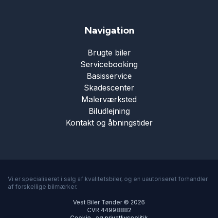
fuld LED forlygter
Navigation
Brugte biler
head-up display
Servicebooking
Basisservice
højdejusterbare forsæder
Skadescenter
Malerværksted
Biludlejning
håndfri til mobil
Kontakt og åbningstider
intelligent hastighedsassistent
ISOFIX
Vi er specialiseret i salg af kvalitetsbiler, og en uautoriseret forhandler
af forskellige bilmærker.
Vest Biler Tønder © 2026
keyless go
CVR 44998882
Cookie- og privatlivspolitik