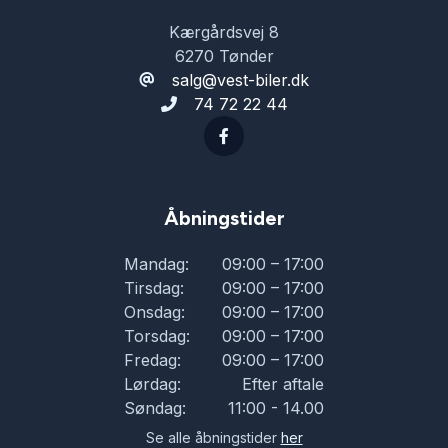
Kærgårdsvej 8
el-klapbare sidespejle med varme
6270 Tønder
salg@vest-biler.dk
74 72 22 44
el-ruder
elektrisk kabinevarmer
Åbningstider
elektrisk parkeringsbremse
Mandag:
09:00 – 17:00
Tirsdag:
09:00 – 17:00
ESP
Onsdag:
09:00 – 17:00
Torsdag:
09:00 – 17:00
Fredag:
09:00 – 17:00
fjernlysassistent
Lørdag:
Efter aftale
Søndag:
11:00 - 14.00
fodbetjent bagklap
Se alle åbningstider
her