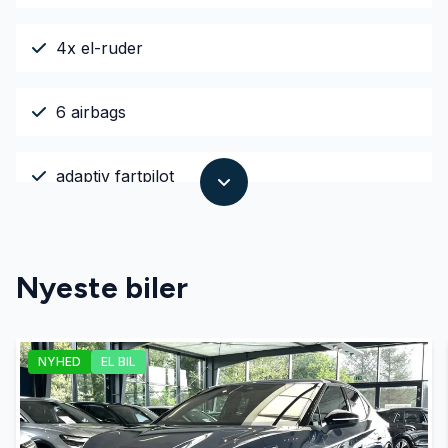
4x el-ruder
6 airbags
adaptiv fartpilot
adaptiv fartpilot (kø-assistent)
Nyeste biler
adaptive forlygter
NYHED
EL BIL
alarm
ambiente belysning