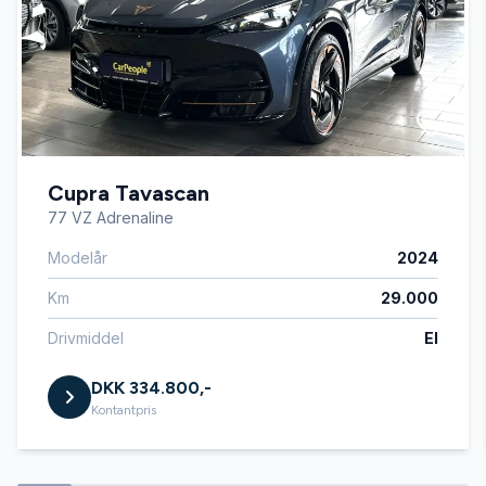
anhængertræk
antispin
Cupra Tavascan
app-integration
77 VZ Adrenaline
Modelår
2024
Apple CarPlay
Km
29.000
autohold
Drivmiddel
El
DKK 334.800,-
automatisk forvarmning af batteri
Kontantpris
Automatisk lys