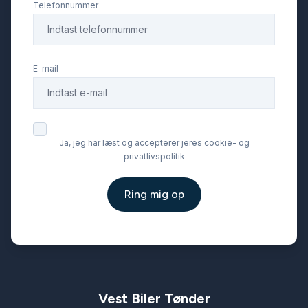
Telefonnummer
DAB+ radio
E-mail
dellæder
delvis alcantara
Ja, jeg har læst og accepterer jeres cookie- og
privatlivspolitik
digitalt cockpit
Ring mig op
dynamiske blinklys
el-betjent bagklap
el-indstilleligt førersæde med memory
Vest Biler Tønder