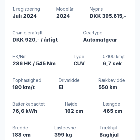
1. registrering
Modelår
Nypris
Juli 2024
2024
DKK 395.615,-
Grøn ejerafgift
Geartype
DKK 920,-
/ årligt
Automatgear
HK/Nm
Type
0-100 km/t
286 HK
/ 545 Nm
CUV
6,7 sek
Tophastighed
Drivmiddel
Rækkevidde
180 km/t
El
550 km
Batterikapacitet
Højde
Længde
76,6 kWh
162 cm
465 cm
Bredde
Lasteevne
Trækhjul
188 cm
399 kg
Baghjul