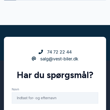
automatisk nedblændeligt bakspejl
automatisk nødassistent
automatisk nødbremse
74 72 22 44
salg@vest-biler.dk
Automatisk start/stop
Har du spørgsmål?
bagagerumsdækken
Navn
bakkamera
blindvinkelsassistent