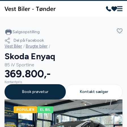
Salgsopstilling
Del på Facebook
Vest Biler
/
Brugte biler
/
Skoda Enyaq
85 iV Sportline
369.800,-
Kontantpris
Book prøvetur
Kontakt sælger
POPULÆR
EL BIL