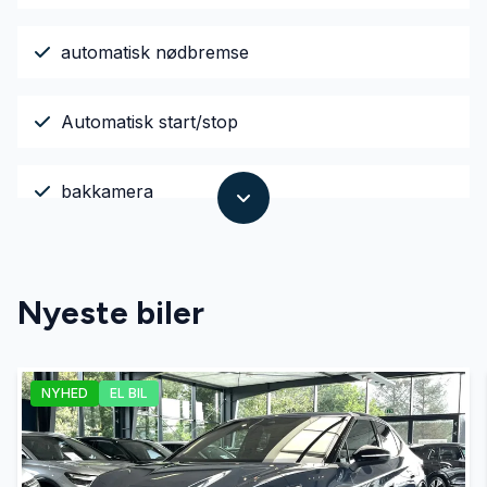
automatisk nødbremse
Automatisk start/stop
bakkamera
DAB+ radio
Nyeste biler
digitalt cockpit
NYHED
EL BIL
el-klapbare sidespejle med varme
el-ruder