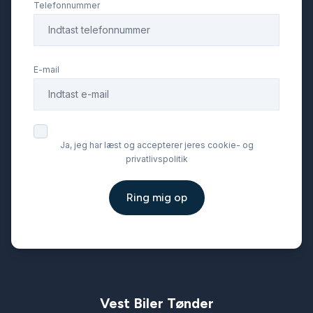
Telefonnummer
træthedsregistrering
E-mail
udvendig temperaturmåler
USB-A tilslutning
Ja, jeg har læst og accepterer jeres cookie- og
privatlivspolitik
USB-C tilslutning
Ring mig op
varmepumpe
vognbaneassistent
Vest Biler Tønder