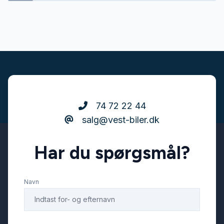
kørecomputer
LED baglygter
LED kørelys
74 72 22 44
salg@vest-biler.dk
multifunktionsrat
Har du spørgsmål?
musikstreaming via Bluetooth
Navn
parkeringssensor (bag)
parkeringssensor (for)