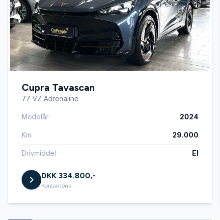
elektrisk parkeringsbremse
fjernbetjent centrallås
Cupra Tavascan
fjernlysassistent
77 VZ Adrenaline
Modelår
2024
fuld LED forlygter
Km
29.000
fuldautomatisk klimaanlæg
Drivmiddel
El
DKK 334.800,-
håndfri til mobil
Kontantpris
keyless go