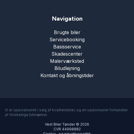
Navigation
Brugte biler
Servicebooking
Basisservice
Skadescenter
Malerværksted
Biludlejning
Kontakt og åbningstider
Vi er specialiseret i salg af kvalitetsbiler, og en uautoriseret forhandler
af forskellige bilmærker.
Vest Biler Tønder © 2026
CVR 44998882
Cookie- og privatlivspolitik